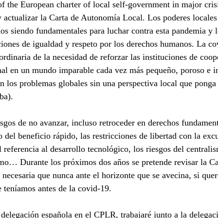
f the European charter of local self-government in major crisi
y actualizar la Carta de Autonomía Local. Los poderes locales
s siendo fundamentales para luchar contra esta pandemia y l
iones de igualdad y respeto por los derechos humanos. La co
rdinaria de la necesidad de reforzar las instituciones de coop
nal en un mundo imparable cada vez más pequeño, poroso e in
n los problemas globales sin una perspectiva local que ponga
ba). 
esgos de no avanzar, incluso retroceder en derechos fundament
 del beneficio rápido, las restricciones de libertad con la excu
 referencia al desarrollo tecnológico, los riesgos del centralis
mo… Durante los próximos dos años se pretende revisar la Car
ecesaria que nunca ante el horizonte que se avecina, si quer
 teníamos antes de la covid-19. 
delegación española en el CPLR, trabajaré junto a la delegaci