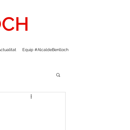
OCH
ctualitat
Equip #AlcaldeBenlloch