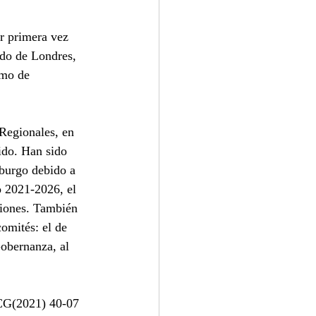
r primera vez 
ado de Londres, 
smo de 
Regionales, en 
ido. Han sido 
sburgo debido a 
o 2021-2026, el 
siones. También 
omités: el de 
obernanza, al 
 CG(2021) 40-07 