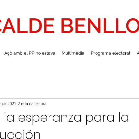
CALDE BENLL
Açò amb el PP no estava
Multimèdia
Programa electoral
A
mar 2021
2 min de lectura
 la esperanza para la
rucción