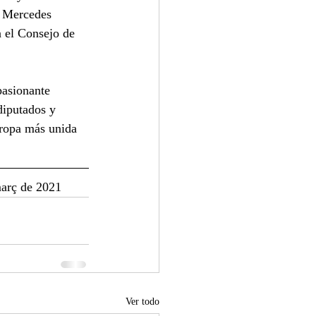
a Mercedes 
 el Consejo de 
pasionante 
diputados y 
uropa más unida 
 març de 2021
Ver todo