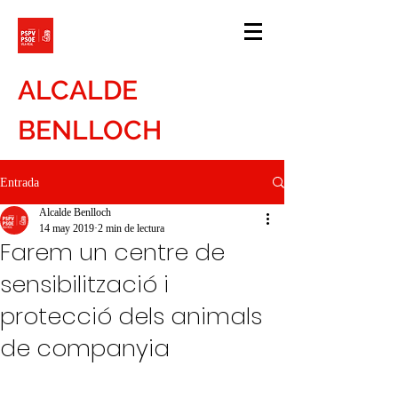
ALCALDE
BENLLOCH
Entrada
Alcalde Benlloch
14 may 2019
2 min de lectura
Farem un centre de
sensibilització i
protecció dels animals
de companyia