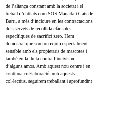
de l’aliança constant amb la societat i el 
treball d’entitats com SOS Manada i Gats de 
Barri, a més d’incloure en les contractacions 
dels serveis de recollida clàusules 
específiques de sacrifici zero. Hem 
demostrat que som un equip especialment 
sensible amb els propietaris de mascotes i 
també en la lluita contra l’incivisme 
d’alguns amos. Amb aquest nou centre i en 
continua col·laboració amb aquests 
col·lectius, seguirem treballant i aprofundint 
en aquesta línia”, conclou el candidat del 
PSPV-PSOE a l’alcaldia de Vila-real, José 
Benlloch. 