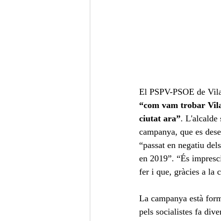
El PSPV-PSOE de Vila-
“com vam trobar Vila
ciutat ara”
. L'alcalde 
campanya, que es desen
“passat en negatiu dels
en 2019”. “És impresci
fer i que, gràcies a la 
La campanya està forma
pels socialistes fa div