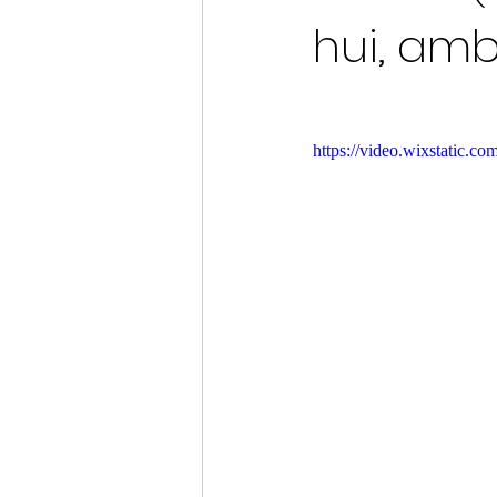
hui, am
https://video.wixstatic