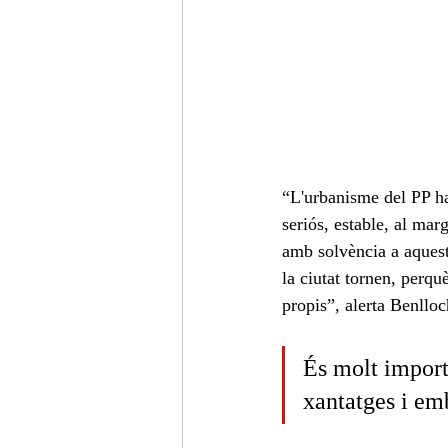
“L'urbanisme del PP ha
seriós, estable, al mar
amb solvència a aquesta
la ciutat tornen, perquè
propis”, alerta Benlloc
És molt import
xantatges i emb