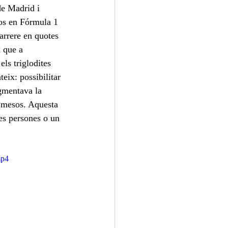
de Madrid i 
jos en Fórmula 1 
arrere en quotes 
 que a 
ls triglodites 
eix: possibilitar 
gmentava la 
s mesos. Aquesta 
es persones o un 
mp4