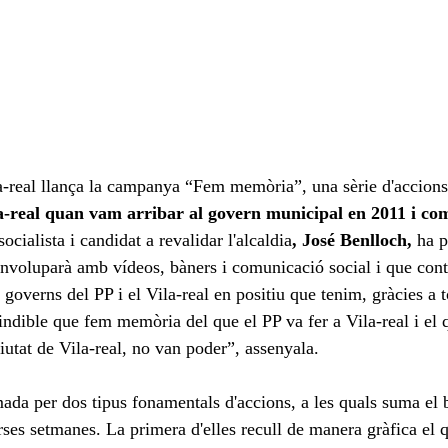
real llança la campanya “Fem memòria”, una sèrie d'accions 
-real quan vam arribar al govern municipal en 2011 i com 
socialista i candidat a revalidar l'alcaldia
, José Benlloch, 
ha p
voluparà amb vídeos, bàners i comunicació social i que cont
 governs del PP i el Vila-real en positiu que tenim, gràcies a to
ndible que fem memòria del que el PP va fer a Vila-real i el q
ciutat de Vila-real, no van poder”, assenyala. 
da per dos tipus fonamentals d'accions, a les quals suma el bu
erses setmanes. La primera d'elles recull de manera gràfica el 