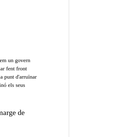
guem un govern 
ar fent front 
a punt d'arruïnar 
inó els seus 
marge de 