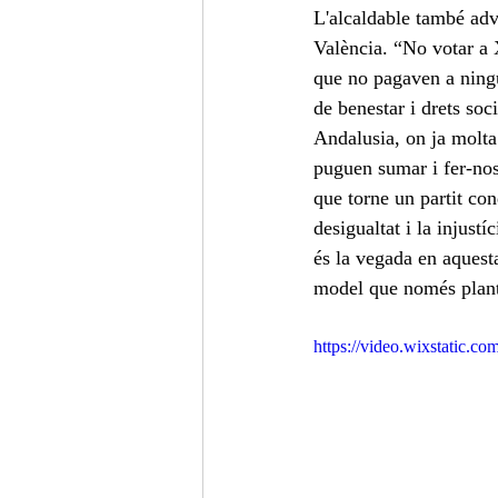
L'alcaldable també adv
València. “No votar a 
que no pagaven a ningú
de benestar i drets soc
Andalusia, on ja molta 
puguen sumar i fer-nos
que torne un partit co
desigualtat i la injust
és la vegada en aquest
model que només plante
https://video.wixstatic