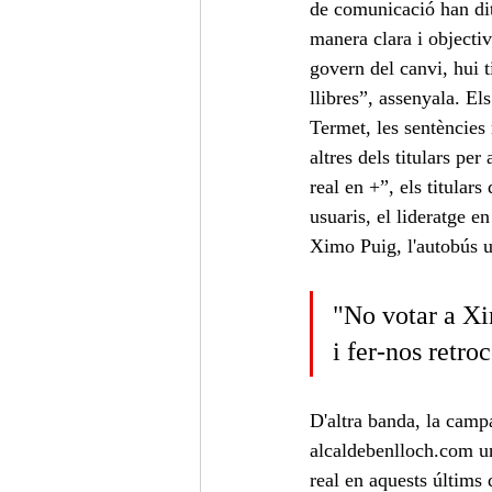
de comunicació han dit
manera clara i objectiv
govern del canvi, hui 
llibres”, assenyala. El
Termet, les sentències 
altres dels titulars per
real en +”, els titula
usuaris, el lideratge 
Ximo Puig, l'autobús u
"No votar a Xi
i fer-nos retro
D'altra banda, la camp
alcaldebenlloch.com un
real en aquests últims 