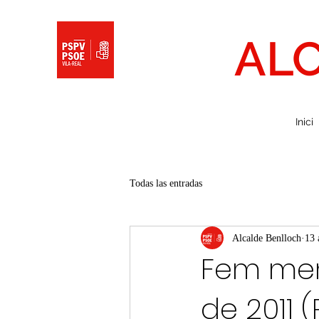
AL
Inici
Todas las entradas
Alcalde Benlloch
13 
Fem memò
de 2011 (