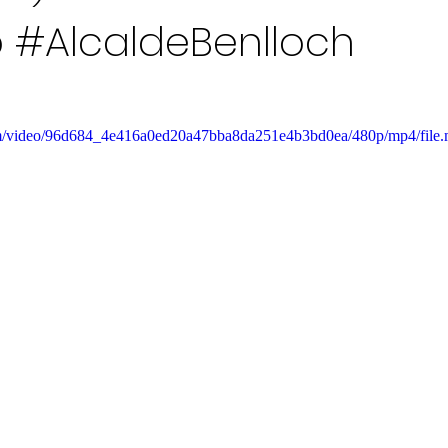
b #AlcaldeBenlloch
.com/video/96d684_4e416a0ed20a47bba8da251e4b3bd0ea/480p/mp4/file