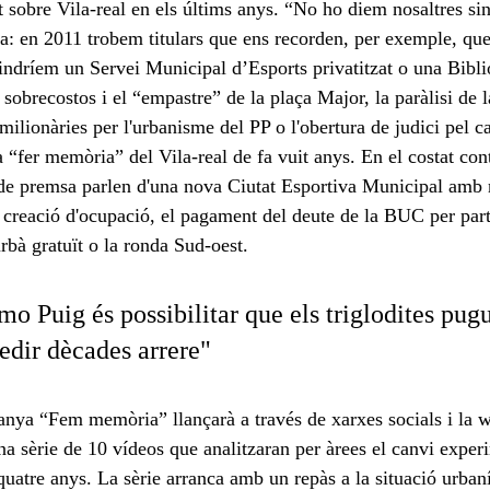
 sobre Vila-real en els últims anys. “No ho diem nosaltres sin
a: en 2011 trobem titulars que ens recorden, per exemple, que,
tindríem un Servei Municipal d’Esports privatitzat o una Bibli
s sobrecostos i el “empastre” de la plaça Major, la paràlisi de l
milionàries per l'urbanisme del PP o l'obertura de judici pel c
 a “fer memòria” del Vila-real de fa vuit anys. En el costat cont
rs de premsa parlen d'una nova Ciutat Esportiva Municipal amb
en creació d'ocupació, el pagament del deute de la BUC per part
rbà gratuït o la ronda Sud-oest. 
mo Puig és possibilitar que els triglodites pug
cedir dècades arrere" 
anya “Fem memòria” llançarà a través de xarxes socials i la 
a sèrie de 10 vídeos que analitzaran per àrees el canvi experi
quatre anys. La sèrie arranca amb un repàs a la situació urbaní