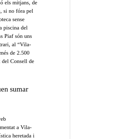
ó els mitjans, de 
 si no fóra pel 
oteca sense 
a piscina del 
as Piaf són uns 
rari, al “Vila-
 més de 2.500 
 del Consell de 
uen sumar 
web 
mentat a Vila-
stica heretada i 