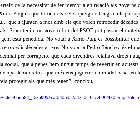
erteix de la necessitat de fer memòria en relació als governs 
Ximo Puig és que tornen els del saqueig de Ciegsa, els passe
... que s'ajunten a més amb els que volen retrocedir dècades 
ials. Si no tenim un govern fort del PSOE pot passar el mateix
gent està penedida. No votar a Ximo Puig és possibilitar que e
 retrocedir dècades arrere. No votar a Pedro Sánchez és el mat
ndemnat per corrupció, que cada divendres retallava drets i au
ícia social, que a penes hem tingut temps de revertir en aquest
a etapa democràtica que més ens juguem: un model basat en l
ja protegir als que més tenen”, conclou.
.com/video/96d684_c63a9951caf64059a2243a0ef9cceb96/480p/mp4/file.