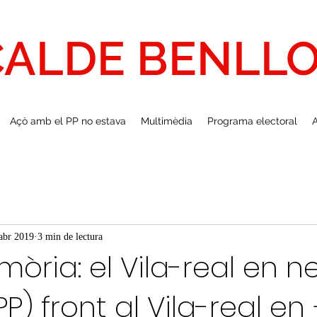
CALDE BENLL
Açò amb el PP no estava
Multimèdia
Programa electoral
A
abr 2019
3 min de lectura
ria: el Vila-real en n
PP) front al Vila-real en