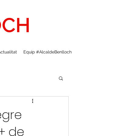
OCH
ctualitat
Equip #AlcaldeBenlloch
egre
 + de