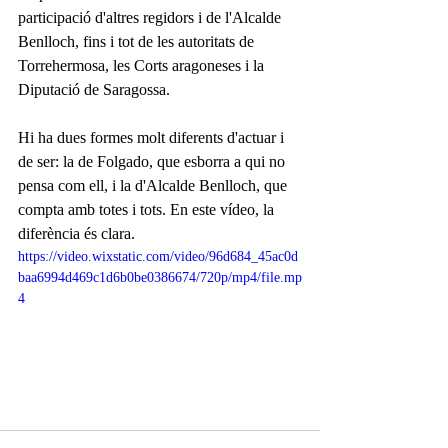
participació d'altres regidors i de l'Alcalde 
Benlloch, fins i tot de les autoritats de 
Torrehermosa, les Corts aragoneses i la 
Diputació de Saragossa. 
Hi ha dues formes molt diferents d'actuar i 
de ser: la de Folgado, que esborra a qui no 
pensa com ell, i la d'Alcalde Benlloch, que 
compta amb totes i tots. En este vídeo, la 
diferència és clara.
https://video.wixstatic.com/video/96d684_45ac0d
baa6994d469c1d6b0be0386674/720p/mp4/file.mp
4