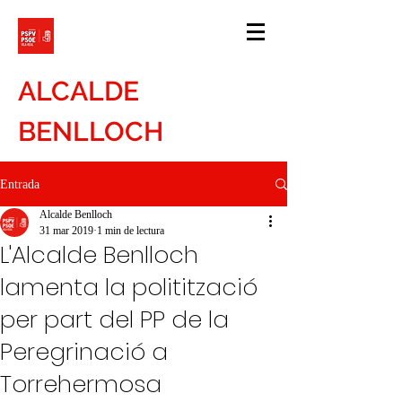
ALCALDE
BENLLOCH
Entrada
Alcalde Benlloch
31 mar 2019
1 min de lectura
L'Alcalde Benlloch
lamenta la politització
per part del PP de la
Peregrinació a
Torrehermosa